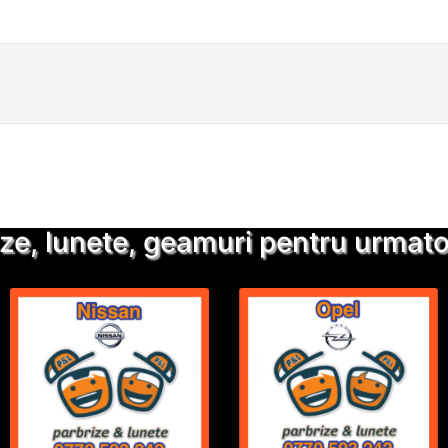
Detalii suplimentare
Trimite solicitarea
ze, lunete, geamuri pentru urmatoa