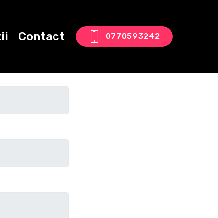
ii
Contact
0770593242
tact