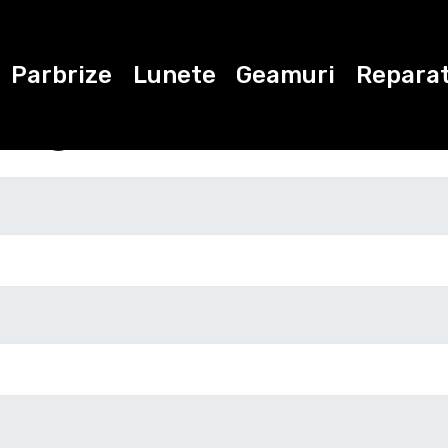
Parbrize
Lunete
Geamuri
Reparat
ugati datele de con
Marca
Modelul