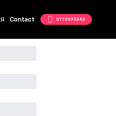
ii
Contact
0770593242
tact