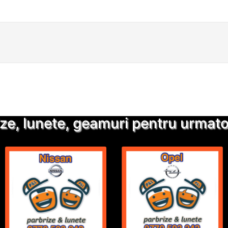
Detalii suplimentare
Trimite solicitarea
ze, lunete, geamuri pentru urmatoa