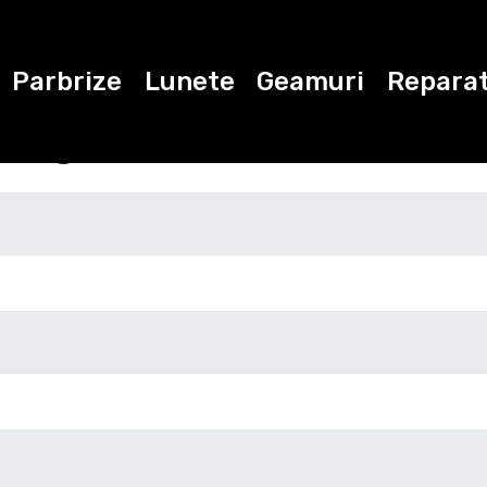
Parbrize
Lunete
Geamuri
Reparat
ugati datele de con
Marca
Modelul