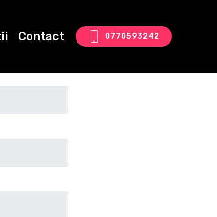
ii
Contact
0770593242
tact