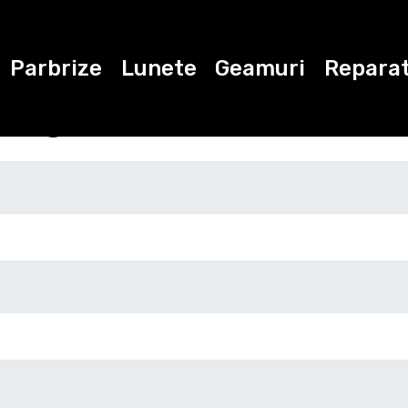
Parbrize
Lunete
Geamuri
Reparat
ugati datele de con
Marca
Modelul