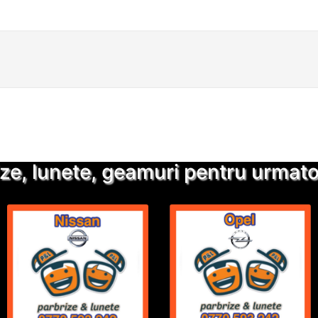
Detalii suplimentare
Trimite solicitarea
ze, lunete, geamuri pentru urmatoa