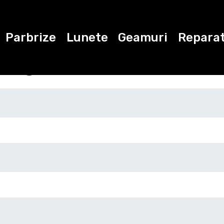
Parbrize
Lunete
Geamuri
Reparat
ugati datele de con
Marca
Modelul