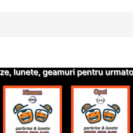
Detalii suplimentare
Trimite solicitarea
ze, lunete, geamuri pentru urmatoa