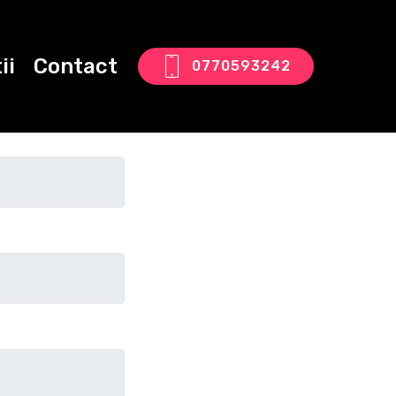
ii
Contact
0770593242
tact