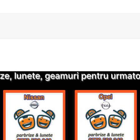
Detalii suplimentare
Trimite solicitarea
ze, lunete, geamuri pentru urmatoa