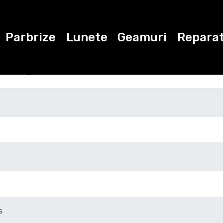
Parbrize
Lunete
Geamuri
Reparat
ugati datele de con
Marca
Modelul