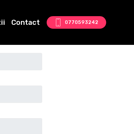
ii
Contact
0770593242
tact