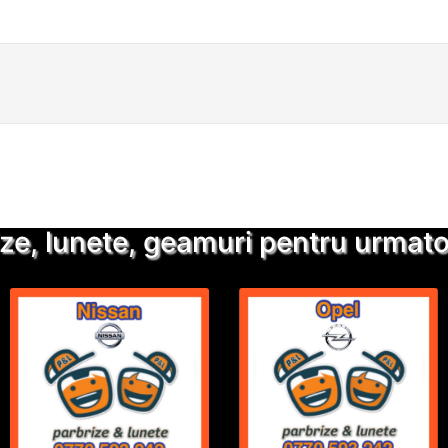
Detalii suplimentare
Trimite solicitarea
ze, lunete, geamuri pentru urmatoa