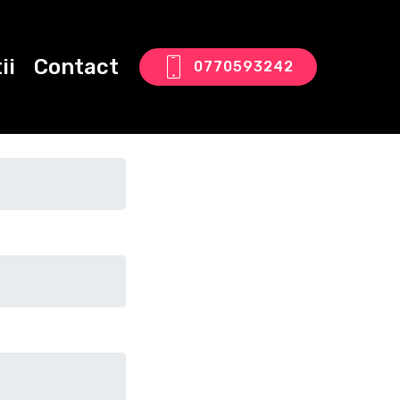
ii
Contact
0770593242
tact