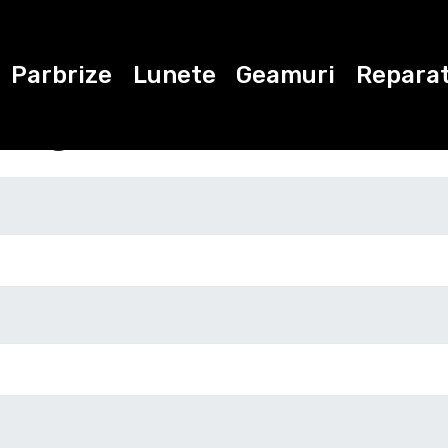
Parbrize
Lunete
Geamuri
Reparat
ugati datele de con
Marca
Modelul