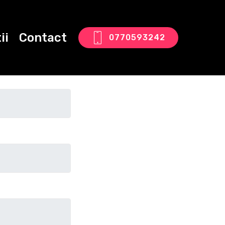
ii
Contact
0770593242
tact