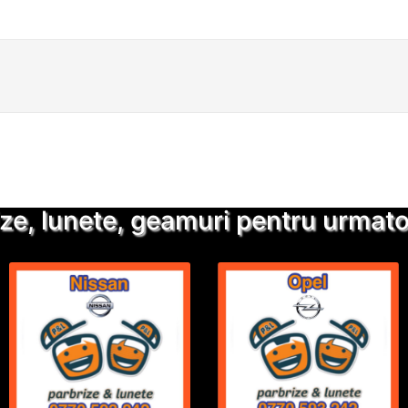
Detalii suplimentare
Trimite solicitarea
ze, lunete, geamuri pentru urmatoa