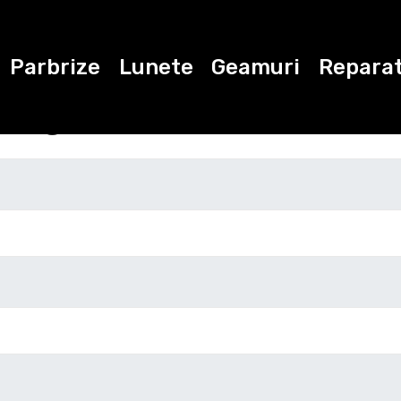
Parbrize
Lunete
Geamuri
Reparat
ugati datele de con
Marca
Modelul