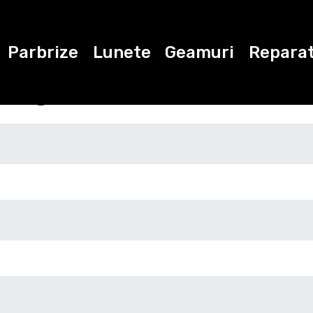
Parbrize
Lunete
Geamuri
Reparat
ugati datele de con
Marca
Modelul