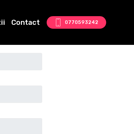
ii
Contact
0770593242
tact