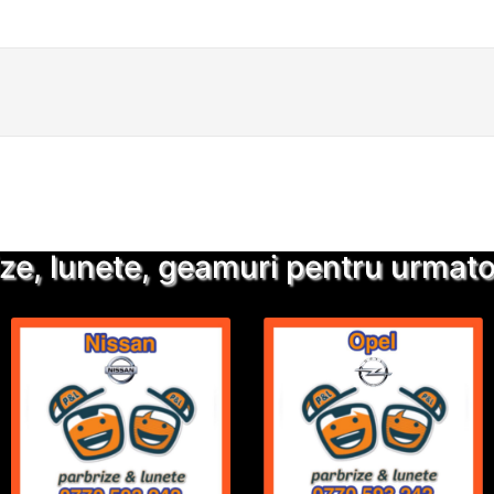
Detalii suplimentare
Trimite solicitarea
ze, lunete, geamuri pentru urmatoa