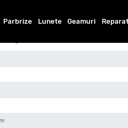
Parbrize
Lunete
Geamuri
Reparat
ugati datele de con
Marca
Modelul