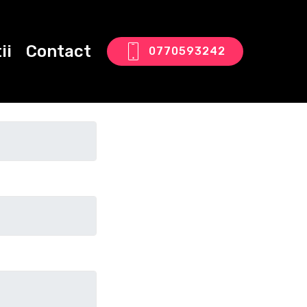
ii
Contact
0770593242
tact