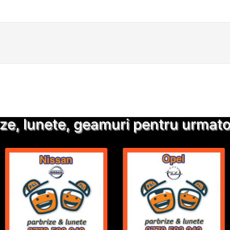
Detalii suplimentare
Trimite solicitarea
ze, lunete, geamuri pentru urmatoa