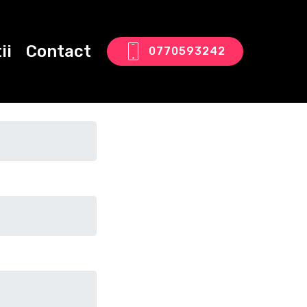
ii
Contact
0770593242
tact