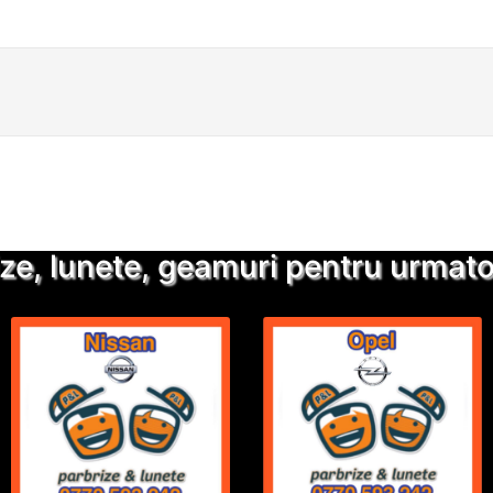
Detalii suplimentare
Trimite solicitarea
ze, lunete, geamuri pentru urmatoa