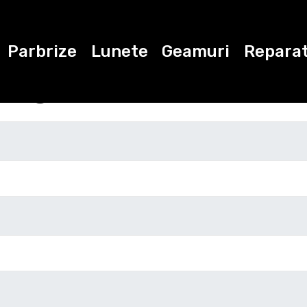
Parbrize
Lunete
Geamuri
Reparat
ugati datele de con
Marca
Modelul